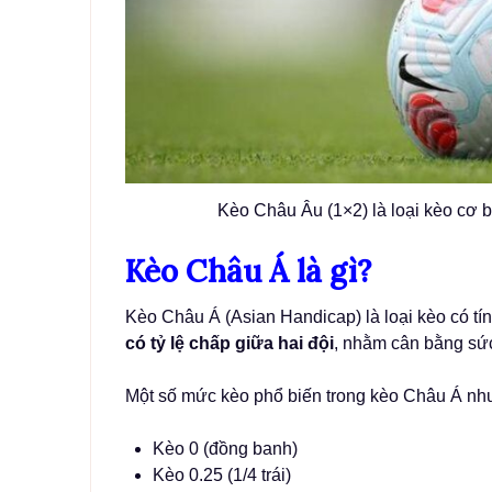
Kèo Châu Âu (1×2) là loại kèo cơ 
Kèo Châu Á là gì?
Kèo Châu Á (Asian Handicap) là loại kèo có tí
có tỷ lệ chấp giữa hai đội
, nhằm cân bằng sức
Một số mức kèo phổ biến trong kèo Châu Á nh
Kèo 0 (đồng banh)
Kèo 0.25 (1/4 trái)