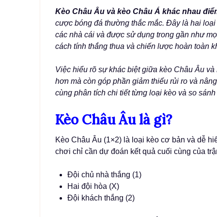
Kèo Châu Âu và kèo Châu Á khác nhau điể
cược bóng đá thường thắc mắc. Đây là hai loại k
các nhà cái và được sử dụng trong gần như mọi 
cách tính thắng thua và chiến lược hoàn toàn 
Việc hiểu rõ sự khác biệt giữa kèo Châu Âu và
hơn mà còn góp phần giảm thiểu rủi ro và nâng 
cùng phân tích chi tiết từng loại kèo và so sán
Kèo Châu Âu là gì?
Kèo Châu Âu (1×2) là loại kèo cơ bản và dễ hi
chơi chỉ cần dự đoán kết quả cuối cùng của trậ
Đội chủ nhà thắng (1)
Hai đội hòa (X)
Đội khách thắng (2)