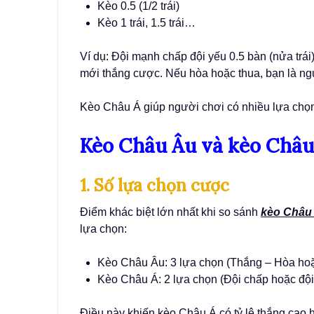
Kèo 0.5 (1/2 trái)
Kèo 1 trái, 1.5 trái…
Ví dụ: Đội mạnh chấp đội yếu 0.5 bàn (nửa trái
mới thắng cược. Nếu hòa hoặc thua, bạn là ng
Kèo Châu Á giúp người chơi có nhiều lựa chọn
Kèo Châu Âu và kèo Châu
1. Số lựa chọn cược
Điểm khác biệt lớn nhất khi so sánh
kèo Châu 
lựa chọn:
Kèo Châu Âu: 3 lựa chọn (Thắng – Hòa ho
Kèo Châu Á: 2 lựa chọn (Đội chấp hoặc độ
Điều này khiến kèo Châu Á có tỷ lệ thắng cao h