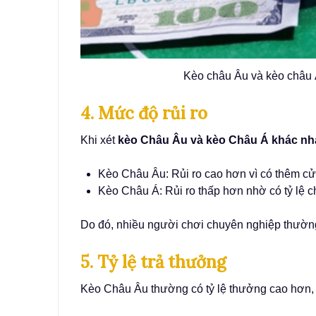
Kèo châu Âu và kèo châu Á
4. Mức độ rủi ro
Khi xét
kèo Châu Âu và kèo Châu Á khác nh
Kèo Châu Âu: Rủi ro cao hơn vì có thêm c
Kèo Châu Á: Rủi ro thấp hơn nhờ có tỷ lệ c
Do đó, nhiều người chơi chuyên nghiệp thườn
5. Tỷ lệ trả thưởng
Kèo Châu Âu thường có tỷ lệ thưởng cao hơn, 