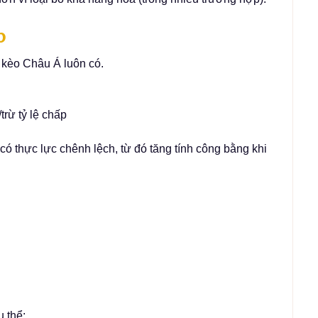
p
, kèo Châu Á luôn có.
rừ tỷ lệ chấp
có thực lực chênh lệch, từ đó tăng tính công bằng khi
 thể: