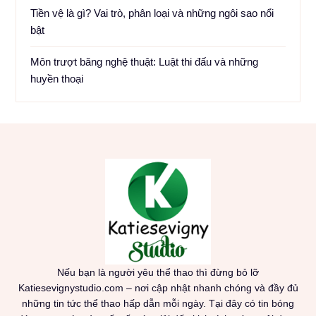
Tiền vệ là gì? Vai trò, phân loại và những ngôi sao nổi
bật
Môn trượt băng nghệ thuật: Luật thi đấu và những
huyền thoại
Nếu bạn là người yêu thể thao thì đừng bỏ lỡ
Katiesevignystudio.com – nơi cập nhật nhanh chóng và đầy đủ
những tin tức thể thao hấp dẫn mỗi ngày. Tại đây có tin bóng