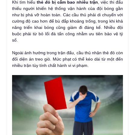
Khi tìm hiểu
thẻ đỏ bị cấm bao nhiêu trận
, việc thi đấu
thiếu người khiến hệ thống vận hành của đội bóng gần
như bị phá vỡ hoàn toàn. Các cầu thủ phải di chuyển với
cường độ cao hơn để bù đắp khoảng trống, trong khi khả
năng triển khai bóng cũng giảm đi đáng kể. Nhiều đội
buộc phải từ bỏ lối đá tấn công nhằm ưu tiên bảo vệ tỷ
số.
Ngoài ảnh hưởng trong trận đấu, cầu thủ nhận thẻ đỏ còn
đối diện án treo giò. Mức phạt có thể kéo dài từ một đến
nhiều trận tùy tính chất hành vi vi phạm.