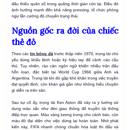
đấu thiếu quân số trong quãng thời gian còn lại. Điều đó
ảnh hưởng mạnh đến khả năng pressing, tổ chức phòng
ngự lẫn cường độ chuyển trạng thái.
Nguồn gốc ra đời của chiếc
thẻ đỏ
Theo các
tin bóng đá
trước thập niên 1970, trọng tài chủ
yếu dùng khẩu lệnh hoặc ký hiệu tay để cảnh cáo cầu
thủ. Tuy nhiên, rào cản ngôn ngữ khiến nhiều trận đấu
hỗn loạn, đặc biệt tại World Cup 1966 giữa Anh và
Argentina. Trọng tài khi đó gặp khó khăn trong việc truyền
đạt quyết định, còn khán giả gần như không hiểu chuyện
gì diễn ra trên sân.
Sau sự cố ấy, trọng tài Ken Aston đã nảy ra ý tưởng sử
dụng màu sắc như đèn giao thông để truyền tải thông
điệp trực quan. Màu vàng tượng trưng cho cảnh báo, còn
màu đỏ đại diện cho việc dừng lại hoàn toàn. Nhờ phát
kiến này, FIFA nhanh chóng chuẩn hóa luật thi đấu và