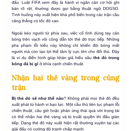
đấu. Luật FIFA xem đây là hành vi ngăn cản cơ hội ghi
bàn rõ rệt, thường được gọi bằng thuật ngữ DOGSO.
Tình huống này xuất hiện khá phổ biến trong các trận cầu
căng thẳng có tốc độ cao.
Ngoài kéo người từ phía sau, việc cố tình dùng tay cản
bóng trên vạch vôi cũng dẫn tới thẻ đỏ trực tiếp. Những
pha phạm lỗi kiểu này không chỉ khiến đội bóng mất
người mà còn tạo lợi thế tâm lý cực lớn cho đối thủ. Đây
là ví dụ điển hình giúp khán giả hiểu sâu
thẻ đỏ trong
bóng đá bị gì
ở khía cạnh chiến thuật.
Nhận hai thẻ vàng trong cùng
trận
Bị thẻ đỏ sẽ như thế nào
? Không phải mọi thẻ đỏ đều
xuất phát từ hành vi bạo lực. Một cầu thủ liên tục phạm lỗi
chiến thuật, câu giờ hoặc phản ứng thái quá với trọng tài
có thể nhận hai thẻ vàng và bị truất quyền thi đấu gián
tiếp. Dạng thẻ đỏ này xuất hiện rất thường xuyên tại các
giải đấu có cường độ tranh chấp mạnh.