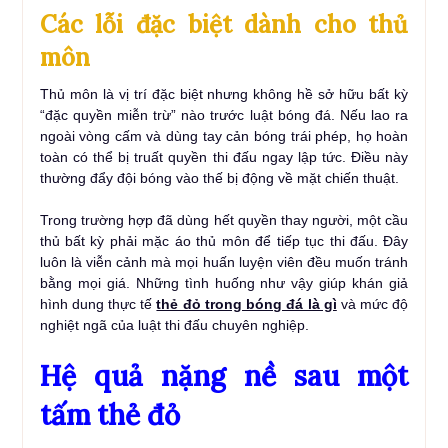
Các lỗi đặc biệt dành cho thủ
môn
Thủ môn là vị trí đặc biệt nhưng không hề sở hữu bất kỳ
“đặc quyền miễn trừ” nào trước luật bóng đá. Nếu lao ra
ngoài vòng cấm và dùng tay cản bóng trái phép, họ hoàn
toàn có thể bị truất quyền thi đấu ngay lập tức. Điều này
thường đẩy đội bóng vào thế bị động về mặt chiến thuật.
Trong trường hợp đã dùng hết quyền thay người, một cầu
thủ bất kỳ phải mặc áo thủ môn để tiếp tục thi đấu. Đây
luôn là viễn cảnh mà mọi huấn luyện viên đều muốn tránh
bằng mọi giá. Những tình huống như vậy giúp khán giả
hình dung thực tế
thẻ đỏ trong bóng đá là gì
và mức độ
nghiệt ngã của luật thi đấu chuyên nghiệp.
Hệ quả nặng nề sau một
tấm thẻ đỏ