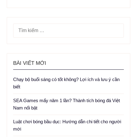
TÌM
KIẾM
CHO:
BÀI VIẾT MỚI
Chạy bộ buổi sáng có tốt không? Lợi ích và lưu ý cần
biết
SEA Games mấy năm 1 lần? Thành tích bóng đá Việt
Nam nổi bật
Luật chơi bóng bầu dục: Hướng dẫn chi tiết cho người
mới