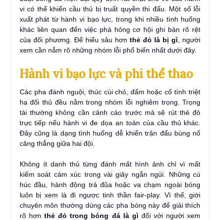
vi có thể khiến cầu thủ bị truất quyền thi đấu. Một số lỗi
xuất phát từ hành vi bạo lực, trong khi nhiều tình huống
khác liên quan đến việc phá hỏng cơ hội ghi bàn rõ rệt
của đối phương. Để hiểu sâu hơn
thẻ đỏ là bị gì
, người
xem cần nắm rõ những nhóm lỗi phổ biến nhất dưới đây.
Hành vi bạo lực và phi thể thao
Các pha đánh nguội, thúc cùi chỏ, đấm hoặc cố tình triệt
hạ đối thủ đều nằm trong nhóm lỗi nghiêm trọng. Trọng
tài thường không cần cảnh cáo trước mà sẽ rút thẻ đỏ
trực tiếp nếu hành vi đe dọa an toàn của cầu thủ khác.
Đây cũng là dạng tình huống dễ khiến trận đấu bùng nổ
căng thẳng giữa hai đội.
Không ít danh thủ từng đánh mất hình ảnh chỉ vì mất
kiểm soát cảm xúc trong vài giây ngắn ngủi. Những cú
húc đầu, hành động trả đũa hoặc va chạm ngoài bóng
luôn bị xem là đi ngược tinh thần fair-play. Vì thế, giới
chuyên môn thường dùng các pha bóng này để giải thích
rõ hơn
thẻ đỏ trong bóng đá là gì
đối với người xem