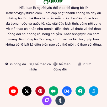
Nếu bạn là người yêu thể thao thì đừng bỏ lỡ
Katiesevignystudio.com – nơi cập nhật nhanh chóng và đầy đủ
những tin tức thể thao hấp dẫn mỗi ngày. Tại đây có tin bóng
đá trong nước và quốc tế, các giải đấu kịch tính, cùng nội dung
về thể thao cá nhân như tennis, điền kinh, võ thuật và thể thao
đồng đội như bóng rổ, bóng chuyền. Katiesevignystudio.com
mang đến thông tin đa dạng, chính xác và liên tục, giúp bạn
không bỏ lỡ bất kỳ diễn biến nào của thế giới thể thao sôi động.
⚽Tin bóng đá
🏃Thể thao cá
🏐Thể thao
📰Tin tức
nhân
đồng đội