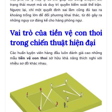
trạng thái mượt mà và duy trì quyền kiểm soát thế trận.
Ngược lại, chỉ một quyết định sai lầm cũng đủ tạo ra
khoảng trống lớn để đối phương khai thác, từ đó gây ra
những nguy cơ đáng kể cho hàng phòng ngự.
Vai trò của tiền vệ con thoi
trong chiến thuật hiện đại
Các huấn luyện viên hàng đầu luôn đánh giá cao những
mẫu
tiền vệ con thoi
sở hữu khả năng thích nghi với
nhiều sơ đồ khác nhau.