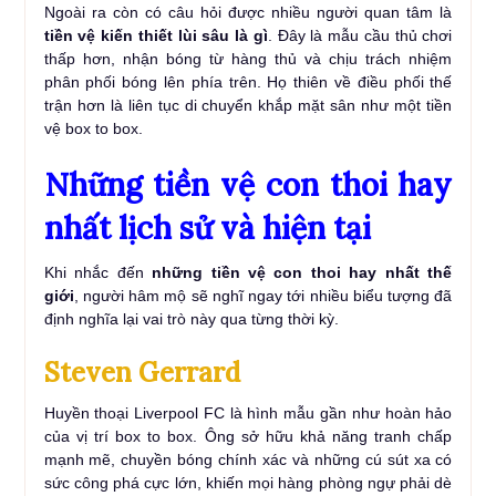
Ngoài ra còn có câu hỏi được nhiều người quan tâm là
tiền vệ kiến thiết lùi sâu là gì
. Đây là mẫu cầu thủ chơi
thấp hơn, nhận bóng từ hàng thủ và chịu trách nhiệm
phân phối bóng lên phía trên. Họ thiên về điều phối thế
trận hơn là liên tục di chuyển khắp mặt sân như một tiền
vệ box to box.
Những tiền vệ con thoi hay
nhất lịch sử và hiện tại
Khi nhắc đến
những tiền vệ con thoi hay nhất thế
giới
, người hâm mộ sẽ nghĩ ngay tới nhiều biểu tượng đã
định nghĩa lại vai trò này qua từng thời kỳ.
Steven Gerrard
Huyền thoại Liverpool FC là hình mẫu gần như hoàn hảo
của vị trí box to box. Ông sở hữu khả năng tranh chấp
mạnh mẽ, chuyền bóng chính xác và những cú sút xa có
sức công phá cực lớn, khiến mọi hàng phòng ngự phải dè