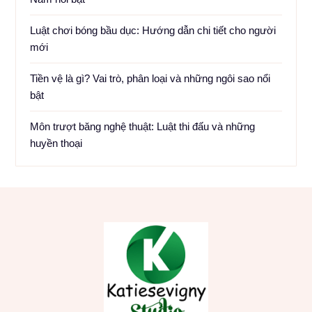
Luật chơi bóng bầu dục: Hướng dẫn chi tiết cho người
mới
Tiền vệ là gì? Vai trò, phân loại và những ngôi sao nổi
bật
Môn trượt băng nghệ thuật: Luật thi đấu và những
huyền thoại