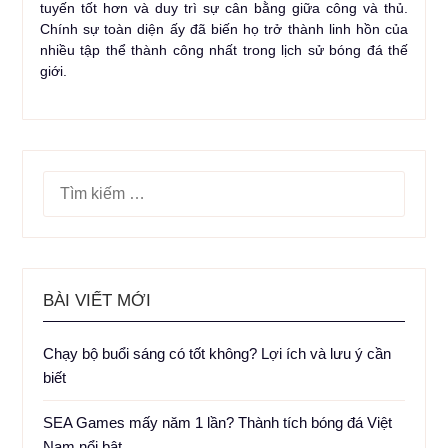
tuyến tốt hơn và duy trì sự cân bằng giữa công và thủ.
Chính sự toàn diện ấy đã biến họ trở thành linh hồn của
nhiều tập thể thành công nhất trong lịch sử bóng đá thế
giới.
TÌM
KIẾM
CHO:
BÀI VIẾT MỚI
Chạy bộ buổi sáng có tốt không? Lợi ích và lưu ý cần
biết
SEA Games mấy năm 1 lần? Thành tích bóng đá Việt
Nam nổi bật