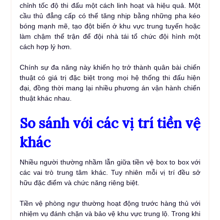
chỉnh tốc độ thi đấu một cách linh hoạt và hiệu quả. Một
cầu thủ đẳng cấp có thể tăng nhịp bằng những pha kéo
bóng mạnh mẽ, tạo đột biến ở khu vực trung tuyến hoặc
làm chậm thế trận để đội nhà tái tổ chức đội hình một
cách hợp lý hơn.
Chính sự đa năng này khiến họ trở thành quân bài chiến
thuật có giá trị đặc biệt trong mọi hệ thống thi đấu hiện
đại, đồng thời mang lại nhiều phương án vận hành chiến
thuật khác nhau.
So sánh với các vị trí tiền vệ
khác
Nhiều người thường nhầm lẫn giữa tiền vệ box to box với
các vai trò trung tâm khác. Tuy nhiên mỗi vị trí đều sở
hữu đặc điểm và chức năng riêng biệt.
Tiền vệ phòng ngự thường hoạt động trước hàng thủ với
nhiệm vụ đánh chặn và bảo vệ khu vực trung lộ. Trong khi