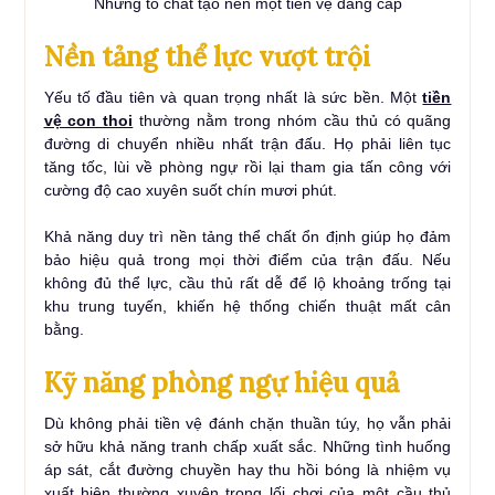
Những tố chất tạo nên một tiền vệ đẳng cấp
Nền tảng thể lực vượt trội
Yếu tố đầu tiên và quan trọng nhất là sức bền. Một
tiền
vệ con thoi
thường nằm trong nhóm cầu thủ có quãng
đường di chuyển nhiều nhất trận đấu. Họ phải liên tục
tăng tốc, lùi về phòng ngự rồi lại tham gia tấn công với
cường độ cao xuyên suốt chín mươi phút.
Khả năng duy trì nền tảng thể chất ổn định giúp họ đảm
bảo hiệu quả trong mọi thời điểm của trận đấu. Nếu
không đủ thể lực, cầu thủ rất dễ để lộ khoảng trống tại
khu trung tuyến, khiến hệ thống chiến thuật mất cân
bằng.
Kỹ năng phòng ngự hiệu quả
Dù không phải tiền vệ đánh chặn thuần túy, họ vẫn phải
sở hữu khả năng tranh chấp xuất sắc. Những tình huống
áp sát, cắt đường chuyền hay thu hồi bóng là nhiệm vụ
xuất hiện thường xuyên trong lối chơi của một cầu thủ