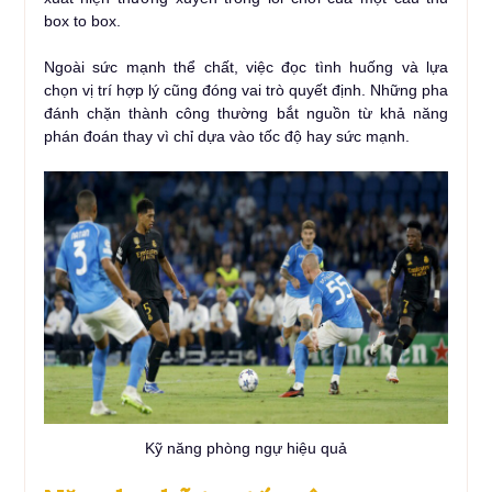
box to box.
Ngoài sức mạnh thể chất, việc đọc tình huống và lựa
chọn vị trí hợp lý cũng đóng vai trò quyết định. Những pha
đánh chặn thành công thường bắt nguồn từ khả năng
phán đoán thay vì chỉ dựa vào tốc độ hay sức mạnh.
Kỹ năng phòng ngự hiệu quả