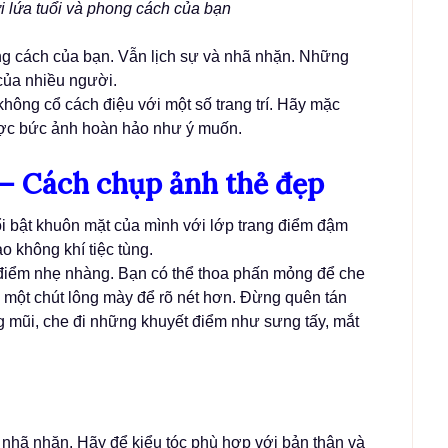
 lứa tuổi và phong cách của bạn
ng cách của bạn. Vẫn lịch sự và nhã nhặn. Những
của nhiều người.
hông cổ cách điệu với một số trang trí. Hãy mặc
được bức ảnh hoàn hảo như ý muốn.
 – Cách chụp ảnh thẻ đẹp
nổi bật khuôn mặt của mình với lớp trang điểm đậm
o không khí tiệc tùng.
g điểm nhẹ nhàng. Bạn có thể thoa phấn mỏng để che
ẻ một chút lông mày để rõ nét hơn. Đừng quên tán
 mũi, che đi những khuyết điểm như sưng tấy, mắt
 nhã nhặn. Hãy để kiểu tóc phù hợp với bản thân và