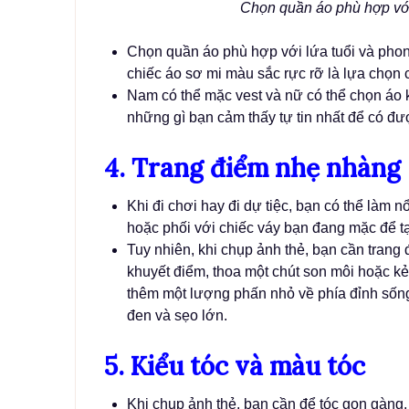
Chọn quần áo phù hợp với
Chọn quần áo phù hợp với lứa tuổi và pho
chiếc áo sơ mi màu sắc rực rỡ là lựa chọn 
Nam có thể mặc vest và nữ có thể chọn áo k
những gì bạn cảm thấy tự tin nhất để có 
4. Trang điểm nhẹ nhàng
Khi đi chơi hay đi dự tiệc, bạn có thể làm 
hoặc phối với chiếc váy bạn đang mặc để tạ
Tuy nhiên, khi chụp ảnh thẻ, bạn cần tran
khuyết điểm, thoa một chút son môi hoặc k
thêm một lượng phấn nhỏ về phía đỉnh sống
đen và sẹo lớn.
5. Kiểu tóc và màu tóc
Khi chụp ảnh thẻ, bạn cần để tóc gọn gàng,