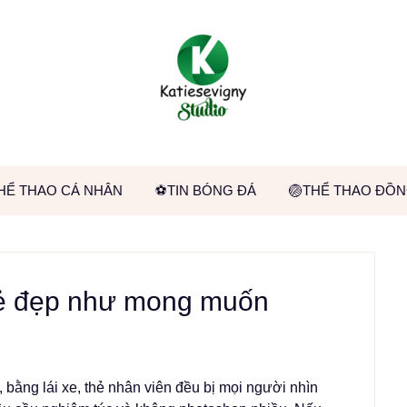
HỂ THAO CÁ NHÂN
⚽TIN BÓNG ĐÁ
🏐THỂ THAO ĐỒN
hẻ đẹp như mong muốn
, bằng lái xe, thẻ nhân viên đều bị mọi người nhìn