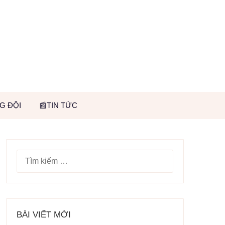
G ĐỘI
📰TIN TỨC
TÌM
KIẾM
CHO:
BÀI VIẾT MỚI