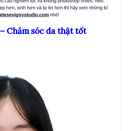
 yêu cầu nghiêm túc và không photoshop nhiều. Nếu
p hơn, xinh hơn và tự tin hơn thì hãy xem những bí
atiesevignystudio.com
nhé!
 – Chăm sóc da thật tốt