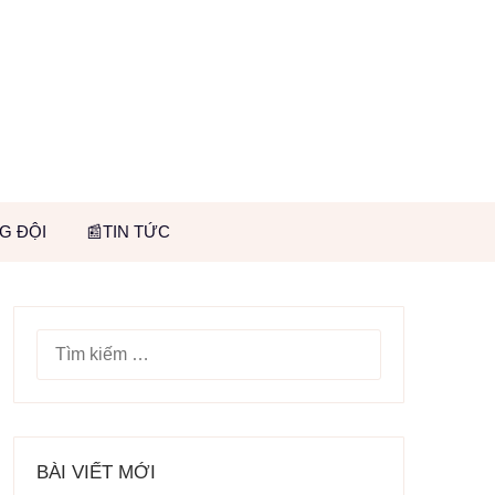
G ĐỘI
📰TIN TỨC
TÌM
KIẾM
CHO:
BÀI VIẾT MỚI