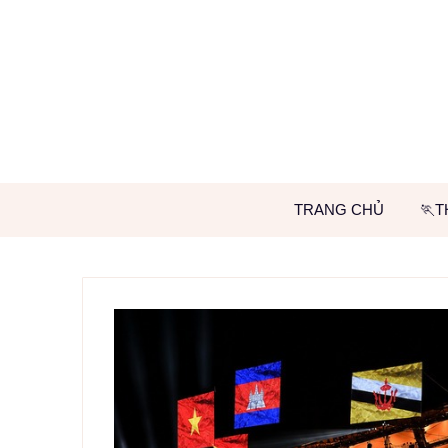
Skip
to
content
TRANG CHỦ
🏃T