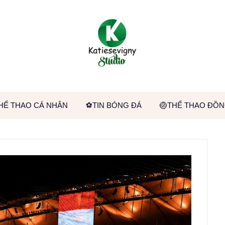
HỂ THAO CÁ NHÂN
⚽TIN BÓNG ĐÁ
🏐THỂ THAO ĐỒN