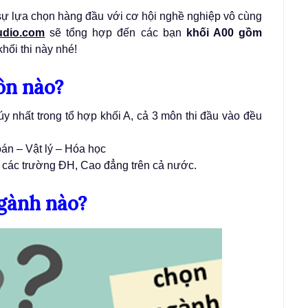
à sự lựa chọn hàng đầu với cơ hội nghề nghiệp vô cùng
udio.com
sẽ tổng hợp đến các bạn
khối A00 gồm
hối thi này nhé!
ôn nào?
úy nhất trong tổ hợp khối A, cả 3 môn thi đầu vào đều
án – Vật lý – Hóa học
t các trường ĐH, Cao đẳng trên cả nước.
ngành nào?