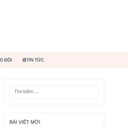
G ĐỘI
📰TIN TỨC
TÌM
KIẾM
CHO:
BÀI VIẾT MỚI