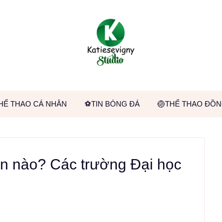
HỂ THAO CÁ NHÂN
⚽TIN BÓNG ĐÁ
🏐THỂ THAO ĐỒN
n nào? Các trường Đại học